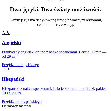
Dwa języki. Dwa światy możliwości.
Każdy język ma dedykowaną stronę z własnymi lektorami,
cennikiem i rezerwacją.
🇬🇧
Angielski
Praktyczny angielski online z native speakerami. Lekcje 30 min —
od 29 zł.
Przejdź do angielskiego
🇪🇸
Hiszpański
Hiszpański z native speakerami. Lekcje 30 min — od 29 zł, pakiet
10 za 290 zł.
Przejdź do hiszpańskiego
Darmowy materiał