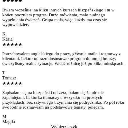
★★★★★
Byłam wcześniej na kilku innych kursach hiszpańskiego i tu w
końcu poczułam progres. Dużo mówienia, mało nudnego
wypełniania ćwiczeń. Grupa mała, więc każdy ma czas się
wypowiedzieć.
K
Kasia
★★★★★
Potrzebowałem angielskiego do pracy, głównie maile i rozmowy z
klientami. Lektor od razu dostosował program do mojej branży,
ćwiczyliśmy realne sytuacje. Widać różnicę już po kilku miesiącach.
T
Tomasz
★★★★★
Zapisałam się na hiszpański od zera, bałam się że nic nie
zapamiętam. Lektorka tłumaczyła wszystko na prostych
przykładach, bez sztywnego trzymania się podręcznika. Po pół roku
swobodnie rozmawiam na podstawowe tematy, polecam.
M
Magda
Wybierz język